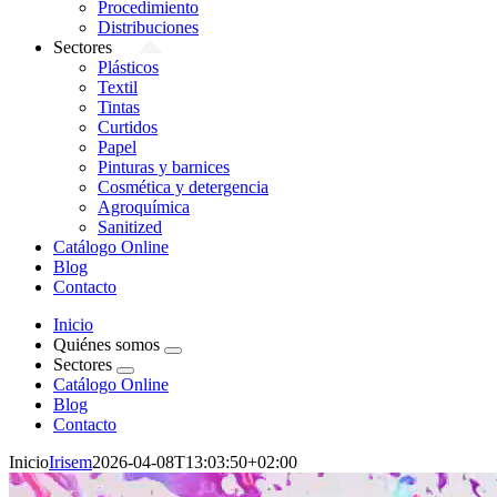
Procedimiento
Distribuciones
Sectores
Plásticos
Textil
Tintas
Curtidos
Papel
Pinturas y barnices
Cosmética y detergencia
Agroquímica
Sanitized
Catálogo Online
Blog
Contacto
Inicio
Quiénes somos
Sectores
Catálogo Online
Blog
Contacto
Inicio
Irisem
2026-04-08T13:03:50+02:00